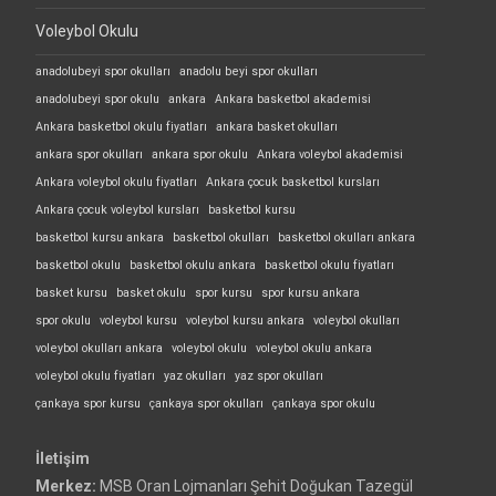
Voleybol Okulu
anadolubeyi spor okulları
anadolu beyi spor okulları
anadolubeyi spor okulu
ankara
Ankara basketbol akademisi
Ankara basketbol okulu fiyatları
ankara basket okulları
ankara spor okulları
ankara spor okulu
Ankara voleybol akademisi
Ankara voleybol okulu fiyatları
Ankara çocuk basketbol kursları
Ankara çocuk voleybol kursları
basketbol kursu
basketbol kursu ankara
basketbol okulları
basketbol okulları ankara
basketbol okulu
basketbol okulu ankara
basketbol okulu fiyatları
basket kursu
basket okulu
spor kursu
spor kursu ankara
spor okulu
voleybol kursu
voleybol kursu ankara
voleybol okulları
voleybol okulları ankara
voleybol okulu
voleybol okulu ankara
voleybol okulu fiyatları
yaz okulları
yaz spor okulları
çankaya spor kursu
çankaya spor okulları
çankaya spor okulu
İletişim
Merkez:
MSB Oran Lojmanları Şehit Doğukan Tazegül